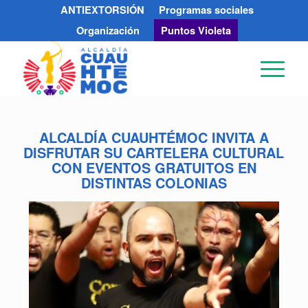
ANTIEXTORSIÓN
Programas sociales
Organización
Puntos Violeta
ALCALDÍA CUAUHTÉMOC INVITA A
DISFRUTAR SU CARTELERA CULTURAL
CON EVENTOS GRATUITOS EN
DISTINTAS COLONIAS