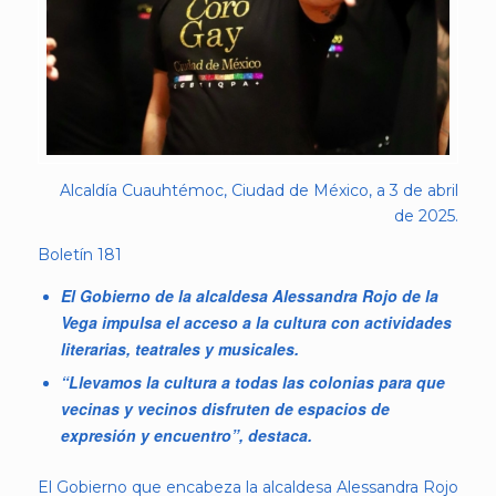
Alcaldía Cuauhtémoc, Ciudad de México, a 3 de abril
de 2025.
Boletín 181
El Gobierno de la alcaldesa Alessandra Rojo de la
Vega impulsa el acceso a la cultura con actividades
literarias, teatrales y musicales.
“Llevamos la cultura a todas las colonias para que
vecinas y vecinos disfruten de espacios de
expresión y encuentro”, destaca.
El Gobierno que encabeza la alcaldesa Alessandra Rojo