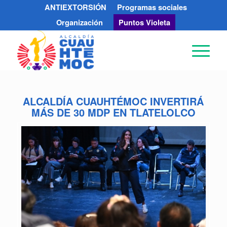
ANTIEXTORSIÓN
Programas sociales
Organización
Puntos Violeta
ALCALDÍA CUAUHTÉMOC INVERTIRÁ
MÁS DE 30 MDP EN TLATELOLCO