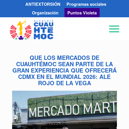
ANTIEXTORSIÓN
Programas sociales
Organización
Puntos Violeta
QUE LOS MERCADOS DE
CUAUHTÉMOC SEAN PARTE DE LA
GRAN EXPERIENCIA QUE OFRECERÁ
CDMX EN EL MUNDIAL 2026: ALE
ROJO DE LA VEGA