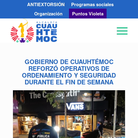
ANTIEXTORSIÓN
Programas sociales
Organización
Puntos Violeta
GOBIERNO DE CUAUHTÉMOC
REFORZÓ OPERATIVOS DE
ORDENAMIENTO Y SEGURIDAD
DURANTE EL FIN DE SEMANA