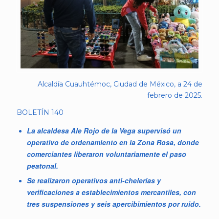
Alcaldía Cuauhtémoc, Ciudad de México, a 24 de
febrero de 2025.
BOLETÍN 140
La alcaldesa Ale Rojo de la Vega supervisó un
operativo de ordenamiento en la Zona Rosa, donde
comerciantes liberaron voluntariamente el paso
peatonal.
Se realizaron operativos anti-chelerías y
verificaciones a establecimientos mercantiles, con
tres suspensiones y seis apercibimientos por ruido.