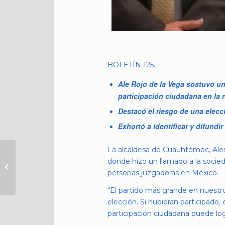
BOLETÍN 125.
Ale Rojo de la Vega sostuvo un
participación ciudadana en la 
Destacó el riesgo de una elecc
Exhortó a identificar y difundir
La alcaldesa de Cuauhtémoc, Ales
POLICÍA AUXILIAR DE
donde hizo un llamado a la socieda
CUAUHTÉMOC
personas juzgadoras en México.
DETIENE A HOMBRE
POR PRESUNTO
“El partido más grande en nuestro
ABUSO CONTRA...
elección. Si hubieran participado,
participación ciudadana puede log