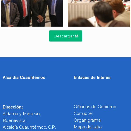
Descargar
Alcaldía Cuauhtémoc
Enlaces de Interés
Dirección:
Oficinas de Gobierno
Corruptel
Aldama y Mina s/n,
Organigrama
Buenavista.
Mapa del sitio
Alcaldía Cuauhtémoc, C.P.