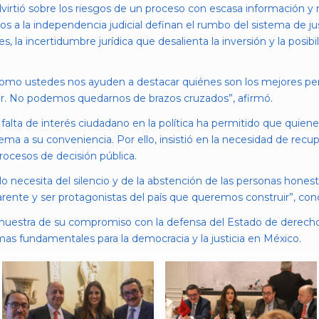
dvirtió sobre los riesgos de un proceso con escasa información y 
s a la independencia judicial definan el rumbo del sistema de just
res, la incertidumbre jurídica que desalienta la inversión y la posi
omo ustedes nos ayuden a destacar quiénes son los mejores perfi
gir. No podemos quedarnos de brazos cruzados”, afirmó.
a falta de interés ciudadano en la política ha permitido que quie
ma a su conveniencia. Por ello, insistió en la necesidad de recup
procesos de decisión pública.
olo necesita del silencio y de la abstención de las personas hone
parente y ser protagonistas del país que queremos construir”, con
es muestra de su compromiso con la defensa del Estado de derecho 
as fundamentales para la democracia y la justicia en México.