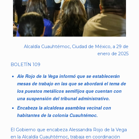
Alcaldía Cuauhtémoc, Ciudad de México, a 29 de
enero de 2025
BOLETÍN 109
Ale Rojo de la Vega informó que se establecerán
mesas de trabajo en las que se abordará el tema de
los puestos metálicos semifijos que cuentan con
una suspensión del tribunal administrativo.
Encabeza la alcaldesa asamblea vecinal con
habitantes de la colonia Cuauhtémoc.
El Gobierno que encabeza Alessandra Rojo de la Vega
en la Alcaldía Cuauhtémoc, trabaja en coordinación