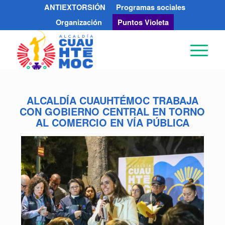
ANTIEXTORSIÓN
Programas sociales
Organización
Puntos Violeta
ALCALDÍA CUAUHTÉMOC TRABAJA
CON GOBIERNO CENTRAL EN TORNO
AL COMERCIO EN VÍA PÚBLICA