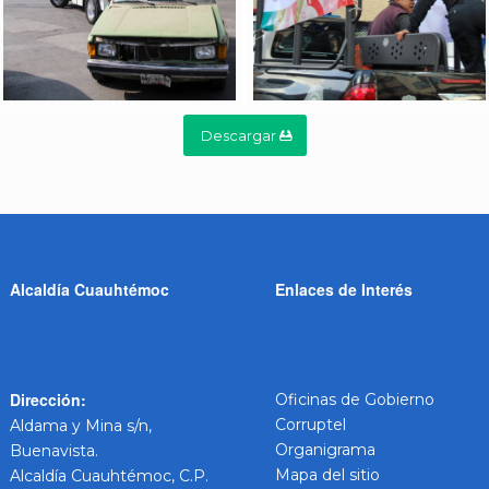
Descargar
Alcaldía Cuauhtémoc
Enlaces de Interés
Dirección:
Oficinas de Gobierno
Corruptel
Aldama y Mina s/n,
Organigrama
Buenavista.
Mapa del sitio
Alcaldía Cuauhtémoc, C.P.