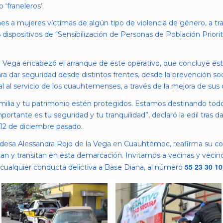
‘franeleros’.
es a mujeres víctimas de algún tipo de violencia de género, a t
dispositivos de “Sensibilización de Personas de Población Priorita
a Vega encabezó el arranque de este operativo, que concluye este
a dar seguridad desde distintos frentes, desde la prevención soci
ial al servicio de los cuauhtemenses, a través de la mejora de sus 
amilia y tu patrimonio estén protegidos. Estamos destinando tod
portante es tu seguridad y tu tranquilidad”, declaró la edil tras d
 12 de diciembre pasado.
ldesa Alessandra Rojo de la Vega en Cuauhtémoc, reafirma su co
tan y transitan en esta demarcación. Invitamos a vecinas y vecino
55 23 30 10
cualquier conducta delictiva a Base Diana, al número