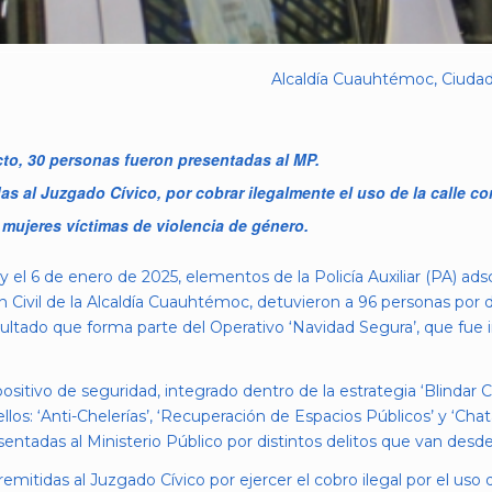
Alcaldía Cuauhtémoc, Ciudad
acto, 30 personas fueron presentadas al MP.
das al Juzgado Cívico, por cobrar ilegalmente el uso de la calle 
 mujeres víctimas de violencia de género.
 el 6 de enero de 2025, elementos de la Policía Auxiliar (PA) adsc
Civil de la Alcaldía Cuauhtémoc, detuvieron a 96 personas por dis
sultado que forma parte del Operativo ‘Navidad Segura’, que fue in
sitivo de seguridad, integrado dentro de la estrategia ‘Blindar 
llos: ‘Anti-Chelerías’, ‘Recuperación de Espacios Públicos’ y ‘Chat
tadas al Ministerio Público por distintos delitos que van desde v
mitidas al Juzgado Cívico por ejercer el cobro ilegal por el uso d