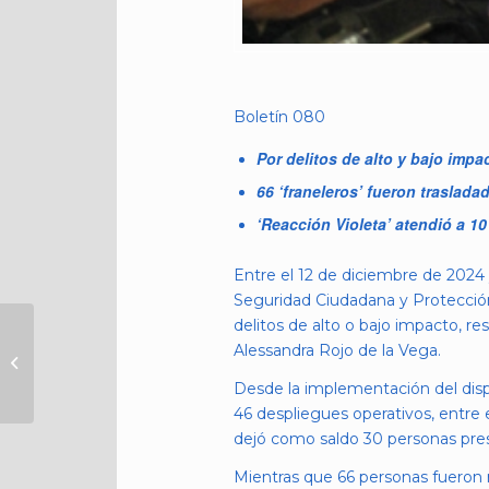
Boletín 080
Por delitos de alto y bajo imp
66 ‘franeleros’ fueron traslada
‘Reacción Violeta’ atendió a 10
Entre el 12 de diciembre de 2024 y
Seguridad Ciudadana y Protección 
delitos de alto o bajo impacto, re
ACCIONES
Alessandra Rojo de la Vega.
DISTINTAS, POLICÍA
AUXILIAR DE
Desde la implementación del dispo
CUAUHTÉMOC
46 despliegues operativos, entre e
DETIENE A DOS
dejó como saldo 30 personas presen
INDIVIDUOS...
Mientras que 66 personas fueron re