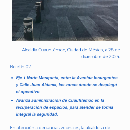
Alcaldía Cuauhtémoc, Ciudad de México, a 28 de
diciembre de 2024.
Boletín 071
Eje 1 Norte Mosqueta, entre la Avenida Insurgentes
y Calle Juan Aldama, las zonas donde se desplegó
el operativo.
Avanza administración de Cuauhtémoc en la
recuperación de espacios, para atender de forma
integral la seguridad.
En atención a denuncias vecinales, la alcaldesa de