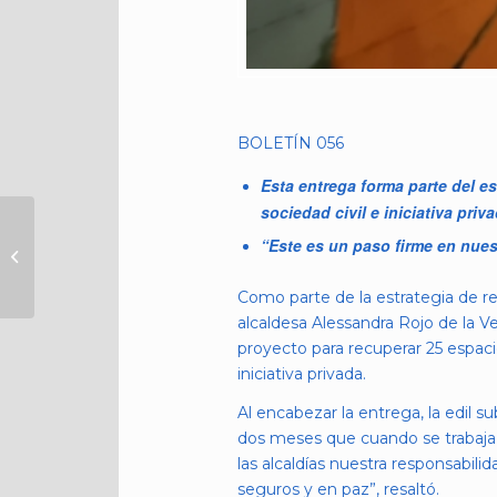
BOLETÍN 056
Esta entrega forma parte del 
sociedad civil e iniciativa priva
SUSCRIBEN ALE
“Este es un paso firme en nues
ROJO DE LA VEGA Y
ORGANIZACIONES
DE LA SOCIEDAD
Como parte de la estrategia de re
CIVIL PACTO POR...
alcaldesa Alessandra Rojo de la V
proyecto para recuperar 25 espaci
iniciativa privada.
Al encabezar la entrega, la edil
dos meses que cuando se trabaja c
las alcaldías nuestra responsabil
seguros y en paz”, resaltó.