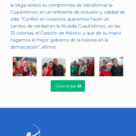
la Vega reiteró su compromiso de transformar la
Cuauhtémoc en un referente de inclusión y calidad de
vida. “Confíen en nosotros, queremos hacer un
cambio de verdad en la Alcaldía Cuauhtémoc, en las
33 colonias, el Corazón de México, y que de su mano
hagamos el mejor gobierno de la historia en la
demarcación”, afirmó.
Descargar