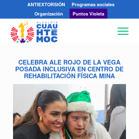
ANTIEXTORSIÓN
Programas sociales
Organización
Puntos Violeta
CELEBRA ALE ROJO DE LA VEGA
POSADA INCLUSIVA EN CENTRO DE
REHABILITACIÓN FÍSICA MINA