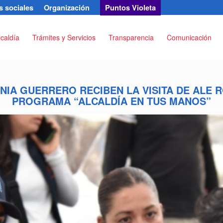
 sociales
Organización
Puntos Violeta
lcaldía
Trámites y Servicios
Transparencia
Comunicación
NIA GUERRERO RECIBEN LA VISITA DE ALE 
PROGRAMA “ALCALDÍA EN TUS MANOS”