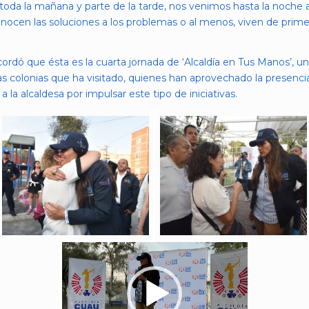
 toda la mañana y parte de la tarde, nos venimos hasta la noche a
nocen las soluciones a los problemas o al menos, viven de pri
dó que ésta es la cuarta jornada de ‘Alcaldía en Tus Manos’, u
las colonias que ha visitado, quienes han aprovechado la presen
la alcaldesa por impulsar este tipo de iniciativas.