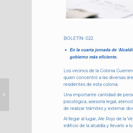
BOLETÍN: 022
En la cuarta jornada de ‘Alcald
gobierno más eficiente.
Los vecinos de la Colonia Guerrero
quien concentró a las diversas ár
residentes de esta colonia.
PARTICIPA ALE ROJO
DE LA VEGA EN
Una importante cantidad de person
INAUGURACIÓN DEL
psicológica, asesoría legal, atenc
1ER CONGRESO
de realizar trámites y externar div
MUNDIAL DEL...
Al llegar al lugar, Ale Rojo de la
edificio de la alcaldía y llevarlo