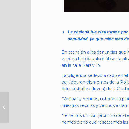
La chelería fue clausurada po
seguridad, ya que mide más de
En atención a las denuncias que h
venden bebidas alcohólicas, la al
en la calle Peralvillo.
La diligencia se llevó a cabo en e
participaron elementos de la Polic
Administrativa (Invea) de la Ciud
“Vecinas y vecinos, ustedes lo pi
ALE ROJO DE LA
VEGA INSTRUYÓ
nuestras vecinas y vecinos estamos
OPERATIVO EN
“Tenemos un compromiso de atende
CUAUHTÉMOC PARA
hemos dicho que rescatemos las lu
INHIBIR DELITOS