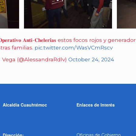
𝐚𝐭𝐢𝐯𝐨 𝐀𝐧𝐭𝐢-𝐂𝐡𝐞𝐥𝐞𝐫𝐢́𝐚𝐬 estos focos rojos y gen
ras familias.
pic.twitter.com/WasVCmRscv
a Vega (@AlessandraRdlv)
October 24, 2024
Alcaldía Cuauhtémoc
Enlaces de Interés
Dirección:
Oficinas de Gobierno